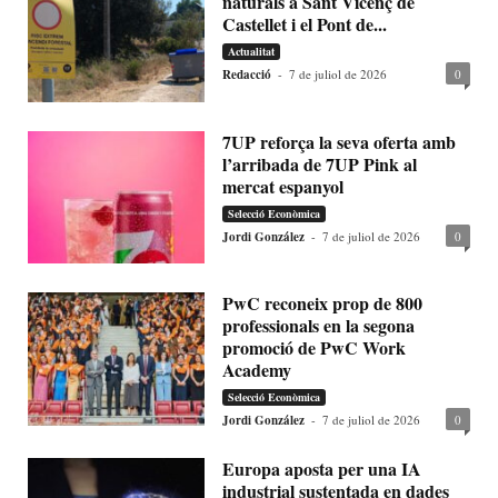
naturals a Sant Vicenç de
Castellet i el Pont de...
Actualitat
Redacció
-
7 de juliol de 2026
0
7UP reforça la seva oferta amb
l’arribada de 7UP Pink al
mercat espanyol
Selecció Econòmica
Jordi González
-
7 de juliol de 2026
0
PwC reconeix prop de 800
professionals en la segona
promoció de PwC Work
Academy
Selecció Econòmica
Jordi González
-
7 de juliol de 2026
0
Europa aposta per una IA
industrial sustentada en dades