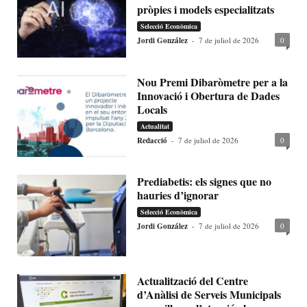
pròpies i models especialitzats
Selecció Econòmica
Jordi González
-
7 de juliol de 2026
0
Nou Premi Dibaròmetre per a la
Innovació i Obertura de Dades
Locals
Actualitat
Redacció
-
7 de juliol de 2026
0
Prediabetis: els signes que no
hauries d’ignorar
Selecció Econòmica
Jordi González
-
7 de juliol de 2026
0
Actualització del Centre
d’Anàlisi de Serveis Municipals