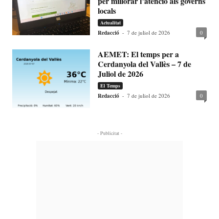
per millorar l’atenció als governs
locals
Actualitat
Redacció
-
7 de juliol de 2026
0
AEMET: El temps per a
Cerdanyola del Vallès – 7 de
Juliol de 2026
El Temps
Redacció
-
7 de juliol de 2026
0
- Publicitat -