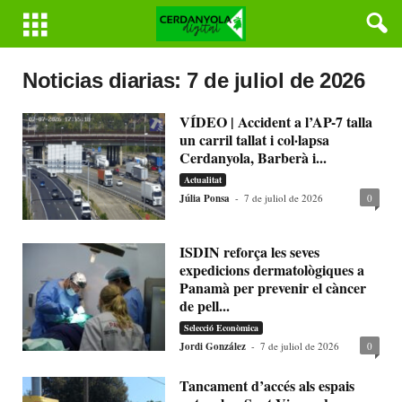
Noticias diarias: 7 de juliol de 2026
VÍDEO | Accident a l’AP-7 talla
un carril tallat i col·lapsa
Cerdanyola, Barberà i...
Actualitat
Júlia Ponsa
-
7 de juliol de 2026
0
ISDIN reforça les seves
expedicions dermatològiques a
Panamà per prevenir el càncer
de pell...
Selecció Econòmica
Jordi González
-
7 de juliol de 2026
0
Tancament d’accés als espais