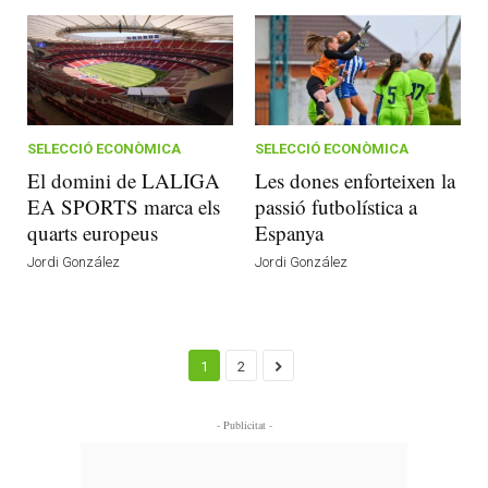
SELECCIÓ ECONÒMICA
SELECCIÓ ECONÒMICA
El domini de LALIGA
Les dones enforteixen la
EA SPORTS marca els
passió futbolística a
quarts europeus
Espanya
Jordi González
Jordi González
1
2
- Publicitat -