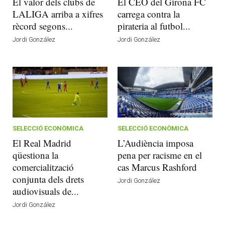
El valor dels clubs de
El CEO del Girona FC
LALIGA arriba a xifres
carrega contra la
rècord segons...
pirateria al futbol...
Jordi González
Jordi González
SELECCIÓ ECONÒMICA
SELECCIÓ ECONÒMICA
El Real Madrid
L’Audiència imposa
qüestiona la
pena per racisme en el
comercialització
cas Marcus Rashford
conjunta dels drets
Jordi González
audiovisuals de...
Jordi González