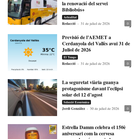
la renovació del servei
Bibliobús+
Actualitat
Redacció
-
31 de juliol de 2026
0
Previsió de l’AEMET a
Cerdanyola del Vallès avui 31 de
Juliol de 2026
El Temps
Redacció
-
31 de juliol de 2026
0
La seguretat viària guanya
protagonisme davant l’eclipsi
solar del 12 d’agost
Selecció Econòmica
Jordi González
-
30 de juliol de 2026
0
Estrella Damm celebra el 150è
aniversari com la cervesa