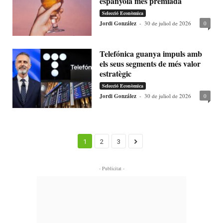
espanyola més premiada
Selecció Econòmica
Jordi González
-
30 de juliol de 2026
0
Telefónica guanya impuls amb
els seus segments de més valor
estratègic
Selecció Econòmica
Jordi González
-
30 de juliol de 2026
0
1
2
3
- Publicitat -