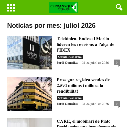
Noticias por mes: juliol 2026
Telefónica, Endesa i Merlin
lideren les revisions a l’alça de
l’IBEX
Selecció Econòmica
Jordi González
-
31 de juliol de 2026
0
Prosegur registra vendes de
2.594 milions i millora la
rendibilitat
Selecció Econòmica
Jordi González
-
31 de juliol de 2026
0
CARE, el mobiliari de Fiatc
Residencias que transforma els