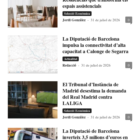
espais assistencials
Selecció Econòmica
Jordi González
-
31 de juliol de 2026
0
La Diputació de Barcelona
impulsa la connectivitat d’alta
capacitat a Calonge de Segarra
Actualitat
Redacció
-
31 de juliol de 2026
0
El Tribunal d’Instància de
Madrid desestima la demanda
del Real Madrid contra
LALIGA
Selecció Econòmica
Jordi González
-
31 de juliol de 2026
0
La Diputació de Barcelona
inverteix 3,5 milions d’euros en