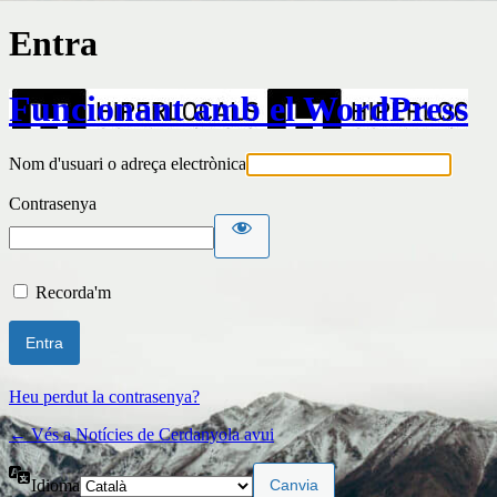
Entra
Funcionant amb el WordPress
Nom d'usuari o adreça electrònica
Contrasenya
Recorda'm
Heu perdut la contrasenya?
← Vés a Notícies de Cerdanyola avui
Idioma