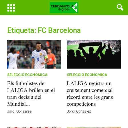
Etiqueta: FC Barcelona
SELECCIÓ ECONÒMICA
SELECCIÓ ECONÒMICA
Els futbolistes de
LALIGA registra un
LALIGA brillen en el
creixement comercial
tram decisiu del
rècord entre les grans
Mundial...
competicions
Jordi González
Jordi González