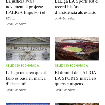
La justícia avala
LaLiga EA Sports bat el
novament el projecte
rècord històric
LALIGA Impulso i el
d’assistència als estadis
seu...
Jordi González
Jordi González
SELECCIÓ ECONÒMICA
SELECCIÓ ECONÒMICA
LaLiga remarca que el
El domini de LALIGA
fallo es basa en manca
EA SPORTS marca els
d’efecte útil
quarts europeus
Jordi González
Jordi González