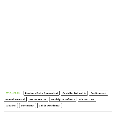
ETIQUETAS
Bombers De La Generalitat
Castellar Del Vallès
Confinament
Incendi Forestal
Mas D'en Cisa
Municipis Confinats
Pla INFOCAT
Sabadell
Sentmenat
Vallès Occidental