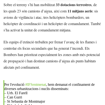
33 dotacions terrestres
Sobre el terreny s’hi han mobilitzat
, de
11 mitjans aeris
les quals 23 són camions d’aigua, així com
: sis
avions de vigilància i atac, tres helicòpters bombarders, un
helicòpter de coordinació i un helicòpter de comandament. També
s’ha activat la unitat de comandament mitjana.
Els equips d’extinció treballen per frenar l’avanç de les flames i
controlar els focus secundaris que ha generat l’incendi. Els
Bombers han prioritzat especialment les zones amb més potencial
de propagació i han destinat camions d’aigua als punts habitats
afectats pel confinament.
Per l'evolució
#IFSentmenat
, hem demanat el confinament de
diverses urbanitzacions i nuclis disseminats:
– Urb. El Farell
– Can Gurri
– St Sebastia de Montmajor