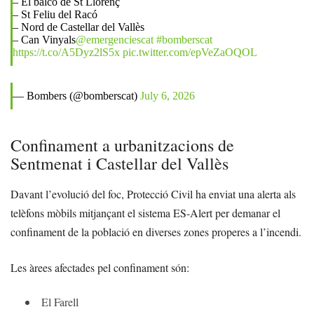
– El balcó de St Llorenç
– St Feliu del Racó
– Nord de Castellar del Vallès
– Can Vinyals
@emergenciescat
#bomberscat
https://t.co/A5Dyz2lS5x
pic.twitter.com/epVeZaOQOL
— Bombers (@bomberscat)
July 6, 2026
Confinament a urbanitzacions de
Sentmenat i Castellar del Vallès
Davant l’evolució del foc, Protecció Civil ha enviat una alerta als
telèfons mòbils mitjançant el sistema ES-Alert per demanar el
confinament de la població en diverses zones properes a l’incendi.
Les àrees afectades pel confinament són:
El Farell