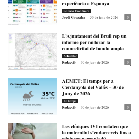
experiència a Espanya
Selecció Econòmica
Jordi González
-
30 de juny de 2026
0
L’Ajuntament del Brull rep un
informe per millorar la
connectivitat de banda ampla
Actualitat
Redacció
-
30 de juny de 2026
0
AEMET: El temps per a
Cerdanyola del Vallès – 30 de
Juny de 2026
El Temps
Redacció
-
30 de juny de 2026
0
Les clíniques IVI constaten que
la maternitat s’endarrereix fins a
edats properes als 40...