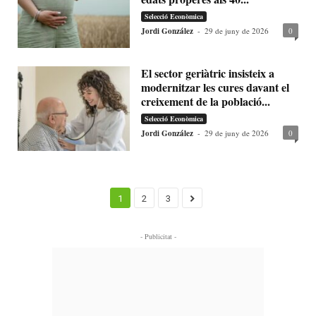
Selecció Econòmica
Jordi González
-
29 de juny de 2026
0
El sector geriàtric insisteix a
modernitzar les cures davant el
creixement de la població...
Selecció Econòmica
Jordi González
-
29 de juny de 2026
0
1
2
3
- Publicitat -