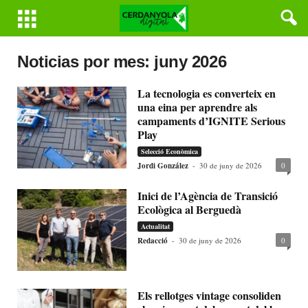
Noticias por mes: juny 2026
La tecnologia es converteix en
una eina per aprendre als
campaments d’IGNITE Serious
Play
Selecció Econòmica
Jordi González
-
30 de juny de 2026
0
Inici de l’Agència de Transició
Ecològica al Berguedà
Actualitat
Redacció
-
30 de juny de 2026
0
Els rellotges vintage consoliden