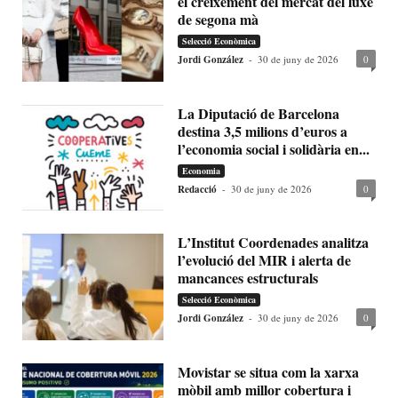
el creixement del mercat del luxe
de segona mà
Selecció Econòmica
Jordi González
-
30 de juny de 2026
0
La Diputació de Barcelona
destina 3,5 milions d’euros a
l’economia social i solidària en...
Economia
Redacció
-
30 de juny de 2026
0
L’Institut Coordenades analitza
l’evolució del MIR i alerta de
mancances estructurals
Selecció Econòmica
Jordi González
-
30 de juny de 2026
0
Movistar se situa com la xarxa
mòbil amb millor cobertura i