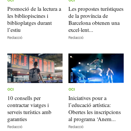
OCI
OCI
Promoció de la lectura a
Les propostes turístiques
les bibliopiscines i
de la província de
biblioplatges durant
Barcelona obtenen una
l’estiu
excel·lent...
Redacció
Redacció
OCI
OCI
10 consells per
Iniciatives pour a
contractar viatges i
l’educació artística:
serveis turístics amb
Obertes les inscripcions
garanties
al programa ‘Anem...
Redacció
Redacció