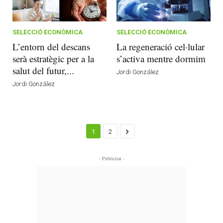
SELECCIÓ ECONÒMICA
SELECCIÓ ECONÒMICA
L’entorn del descans
La regeneració cel·lular
serà estratègic per a la
s’activa mentre dormim
salut del futur,...
Jordi González
Jordi González
1
2
- Publicitat -