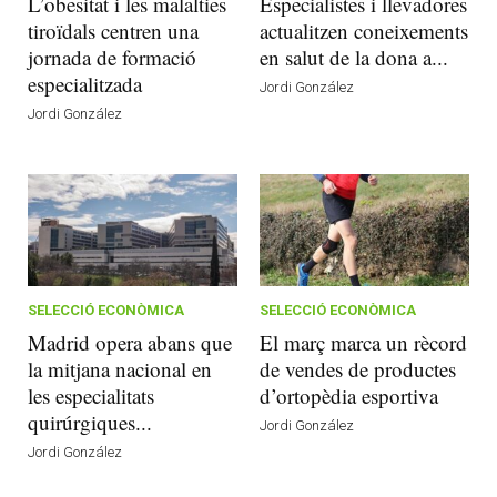
L’obesitat i les malalties
Especialistes i llevadores
tiroïdals centren una
actualitzen coneixements
jornada de formació
en salut de la dona a...
especialitzada
Jordi González
Jordi González
SELECCIÓ ECONÒMICA
SELECCIÓ ECONÒMICA
Madrid opera abans que
El març marca un rècord
la mitjana nacional en
de vendes de productes
les especialitats
d’ortopèdia esportiva
quirúrgiques...
Jordi González
Jordi González