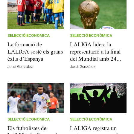
SELECCIÓ ECONÒMICA
SELECCIÓ ECONÒMICA
La formació de
LALIGA lidera la
LALIGA sosté els grans
representació a la final
èxits d’Espanya
del Mundial amb 24...
Jordi González
Jordi González
SELECCIÓ ECONÒMICA
SELECCIÓ ECONÒMICA
Els futbolistes de
LALIGA registra un