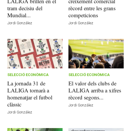
LALIGA brillen en el
creixement comercial
tram decisiu del
rècord entre les grans
Mundial...
competicions
Jordi González
Jordi González
SELECCIÓ ECONÒMICA
SELECCIÓ ECONÒMICA
La jornada 31 de
El valor dels clubs de
LALIGA tornarà a
LALIGA arriba a xifres
homenatjar el futbol
rècord segons...
clàssic
Jordi González
Jordi González