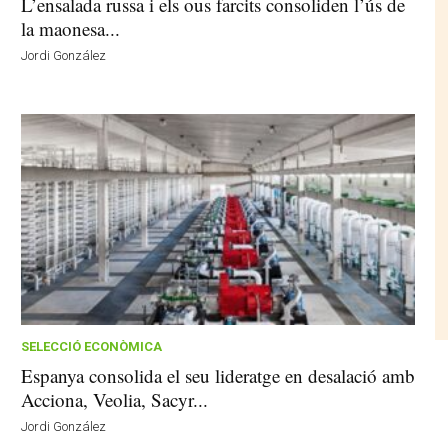
L’ensalada russa i els ous farcits consoliden l’ús de
la maonesa...
Jordi González
SELECCIÓ ECONÒMICA
Espanya consolida el seu lideratge en desalació amb
Acciona, Veolia, Sacyr...
Jordi González