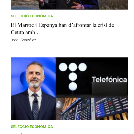
n
y
o
SELECCIÓ ECONÒMICA
l
El Marroc i Espanya han d’afrontar la crisi de
a
Ceuta amb...
a
Jordi González
v
u
i
SELECCIÓ ECONÒMICA