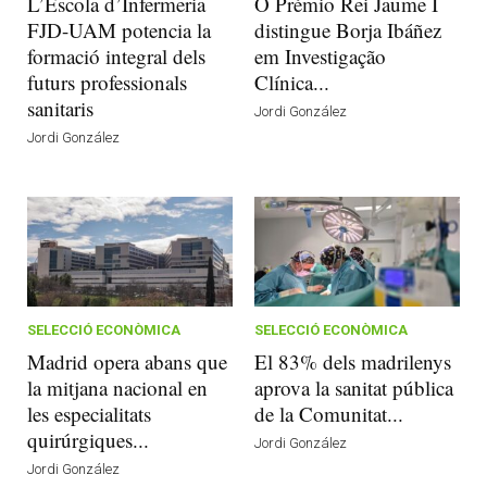
L’Escola d’Infermeria
O Prémio Rei Jaume I
FJD-UAM potencia la
distingue Borja Ibáñez
formació integral dels
em Investigação
futurs professionals
Clínica...
sanitaris
Jordi González
Jordi González
SELECCIÓ ECONÒMICA
SELECCIÓ ECONÒMICA
Madrid opera abans que
El 83% dels madrilenys
la mitjana nacional en
aprova la sanitat pública
les especialitats
de la Comunitat...
quirúrgiques...
Jordi González
Jordi González