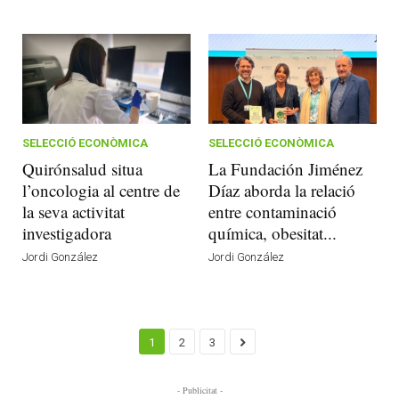
SELECCIÓ ECONÒMICA
SELECCIÓ ECONÒMICA
Quirónsalud situa
La Fundación Jiménez
l’oncologia al centre de
Díaz aborda la relació
la seva activitat
entre contaminació
investigadora
química, obesitat...
Jordi González
Jordi González
1
2
3
- Publicitat -