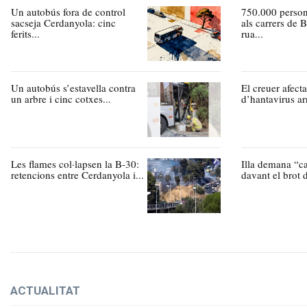
Un autobús fora de control
750.000 person
sacseja Cerdanyola: cinc
als carrers de 
ferits...
rua...
Un autobús s’estavella contra
El creuer afecta
un arbre i cinc cotxes...
d’hantavirus arr
Les flames col·lapsen la B-30:
Illa demana “ca
retencions entre Cerdanyola i...
davant el brot d
ACTUALITAT