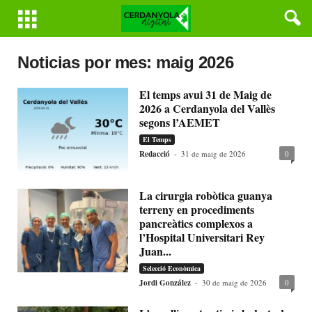
Noticias por mes: maig 2026
El temps avui 31 de Maig de
2026 a Cerdanyola del Vallès
segons l’AEMET
El Temps
Redacció
-
31 de maig de 2026
0
La cirurgia robòtica guanya
terreny en procediments
pancreàtics complexos a
l’Hospital Universitari Rey
Juan...
Selecció Econòmica
Jordi González
-
30 de maig de 2026
0