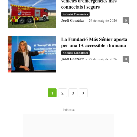
vehicles d’emergències més
connectats i segurs
Selecció Econòmica
Jordi González
-
29 de maig de 2026
0
La Fundació Más Sénior aposta
per una IA accessible i humana
Selecció Econòmica
Jordi González
-
29 de maig de 2026
0
1
2
3
- Publicitat -