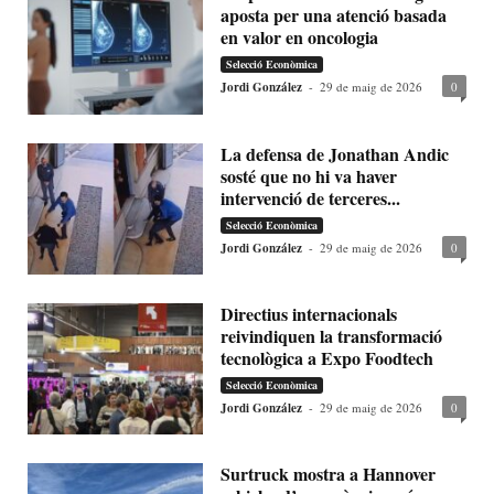
aposta per una atenció basada
en valor en oncologia
Selecció Econòmica
Jordi González
-
29 de maig de 2026
0
La defensa de Jonathan Andic
sosté que no hi va haver
intervenció de terceres...
Selecció Econòmica
Jordi González
-
29 de maig de 2026
0
Directius internacionals
reivindiquen la transformació
tecnològica a Expo Foodtech
Selecció Econòmica
Jordi González
-
29 de maig de 2026
0
Surtruck mostra a Hannover