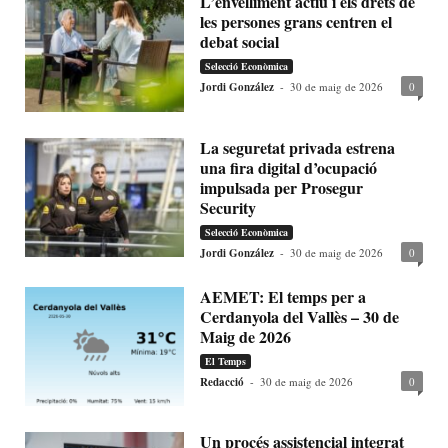
L’envelliment actiu i els drets de
les persones grans centren el
debat social
Selecció Econòmica
Jordi González
-
30 de maig de 2026
0
La seguretat privada estrena
una fira digital d’ocupació
impulsada per Prosegur
Security
Selecció Econòmica
Jordi González
-
30 de maig de 2026
0
AEMET: El temps per a
Cerdanyola del Vallès – 30 de
Maig de 2026
El Temps
Redacció
-
30 de maig de 2026
0
Un procés assistencial integrat