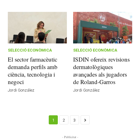
SELECCIÓ ECONÒMICA
SELECCIÓ ECONÒMICA
El sector farmacèutic
ISDIN ofereix revisions
demanda perfils amb
dermatològiques
ciència, tecnologia i
avançades als jugadors
negoci
de Roland-Garros
Jordi González
Jordi González
1
2
3
- Publicitat -