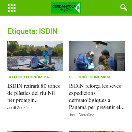
Etiqueta: ISDIN
SELECCIÓ ECONÒMICA
SELECCIÓ ECONÒMICA
ISDIN retirarà 80 tones
ISDIN reforça les seves
de plàstics del riu Nil
expedicions
per protegir...
dermatològiques a
Panamà per prevenir el...
Jordi González
Jordi González