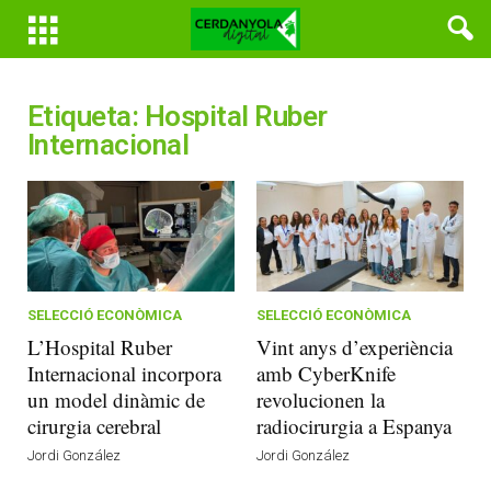
Etiqueta: Hospital Ruber
Internacional
SELECCIÓ ECONÒMICA
SELECCIÓ ECONÒMICA
L’Hospital Ruber
Vint anys d’experiència
Internacional incorpora
amb CyberKnife
un model dinàmic de
revolucionen la
cirurgia cerebral
radiocirurgia a Espanya
Jordi González
Jordi González