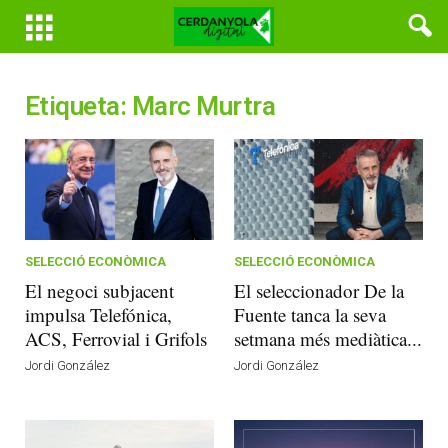
Etiqueta: Marc Murtra
SELECCIÓ ECONÒMICA
SELECCIÓ ECONÒMICA
El negoci subjacent
El seleccionador De la
impulsa Telefónica,
Fuente tanca la seva
ACS, Ferrovial i Grifols
setmana més mediàtica...
Jordi González
Jordi González