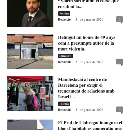
“Volem sortir amb el cotxe que
ens doni la...
Política
Redacció
-
31 de gener de 2026
0
Detingut un home de 49 anys
com a presumpte autor de la
mort violenta...
Successos
Redacció
-
31 de gener de 2026
0
Manifestació al centre de
Barcelona per exigir el
trencament de relacions amb
Israel i...
Política
Redacció
-
31 de gener de 2026
0
El Prat de Llobregat inaugura el
bloc d’habitatges cooperatiu més