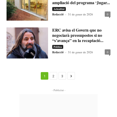
ampliació del programa ‘Jugar...
Actualitat
Redacció
-
31 de gener de 2026
0
ERC avisa el Govern que no
negociarà pressupostos si no
“s’avança” en la recaptació...
Política
Redacció
-
31 de gener de 2026
0
1
2
3
- Publicitat -