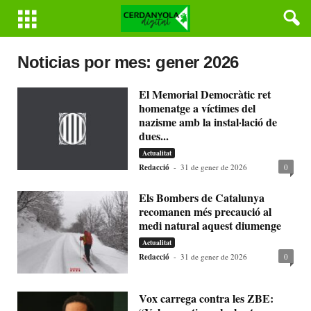
Noticias por mes: gener 2026
El Memorial Democràtic ret
homenatge a víctimes del
nazisme amb la instal·lació de
dues...
Actualitat
Redacció
-
31 de gener de 2026
0
Els Bombers de Catalunya
recomanen més precaució al
medi natural aquest diumenge
Actualitat
Redacció
-
31 de gener de 2026
0
Vox carrega contra les ZBE: