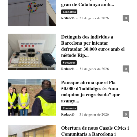
gran de Catalunya amb...
Economia
Redacció
-
31 de gener de 2026
0
Detinguts dos individus a
Barcelona per intentar
defraudar 30.000 euros amb el
mètode Rip...
Successos
Redacció
-
31 de gener de 2026
0
Paneque afirma que el Pla
50.000 d’habitatges és “una
màquina ja engreixada” que
avança...
Economia
Redacció
-
31 de gener de 2026
0
Obertura de nous Casals Cívics i
Comunitaris a Barcelona i