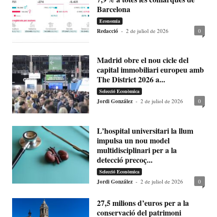
Barcelona
Economia
Redacció
-
2 de juliol de 2026
0
Madrid obre el nou cicle del
capital immobiliari europeu amb
The District 2026 a...
Selecció Econòmica
Jordi González
-
2 de juliol de 2026
0
L’hospital universitari la llum
impulsa un nou model
multidisciplinari per a la
detecció precoç...
Selecció Econòmica
Jordi González
-
2 de juliol de 2026
0
27,5 milions d’euros per a la
conservació del patrimoni