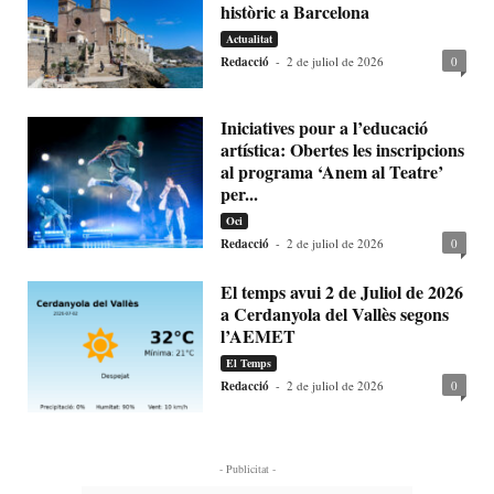
històric a Barcelona
Actualitat
Redacció
-
2 de juliol de 2026
0
Iniciatives pour a l’educació
artística: Obertes les inscripcions
al programa ‘Anem al Teatre’
per...
Oci
Redacció
-
2 de juliol de 2026
0
El temps avui 2 de Juliol de 2026
a Cerdanyola del Vallès segons
l’AEMET
El Temps
Redacció
-
2 de juliol de 2026
0
- Publicitat -