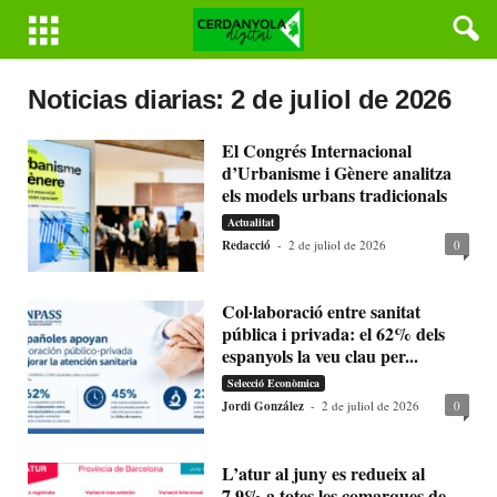
Noticias diarias: 2 de juliol de 2026
El Congrés Internacional
d’Urbanisme i Gènere analitza
els models urbans tradicionals
Actualitat
Redacció
-
2 de juliol de 2026
0
Col·laboració entre sanitat
pública i privada: el 62% dels
espanyols la veu clau per...
Selecció Econòmica
Jordi González
-
2 de juliol de 2026
0
L’atur al juny es redueix al
7,9% a totes les comarques de