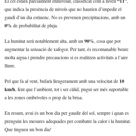
“11”
El cel estarà parcialment ennuvolat, classificat com a nivell
,
que indica la presència de núvols que no haurien d’impedir el
gaudi d’un dia estiuenc. No es preveuen precipitacions, amb un
0%
de probabilitat de pluja.
90%
La humitat serà notablement alta, amb un
, cosa que pot
augmentar la sensació de xafogor. Per tant, és recomanable beure
molta aigua i prendre precaucions si es realitzen activitats a l’aire
lliure.
10
Pel que fa al vent, bufarà lleugerament amb una velocitat de
km/h
, fent que l’ambient, tot i ser càlid, pugui ser més suportable
a les zones ombrívoles o prop de la brisa.
En resum, avui és un bon dia per gaudir del sol, sempre i quan es
prenguin les mesures adequades per combatre la calor i la humitat.
Que tingueu un bon dia!