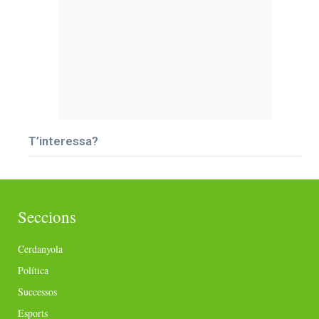
T’interessa?
Seccions
Cerdanyola
Política
Successos
Esports