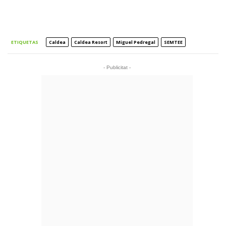
ETIQUETAS
Caldea
Caldea Resort
Miguel Pedregal
SEMTEE
- Publicitat -