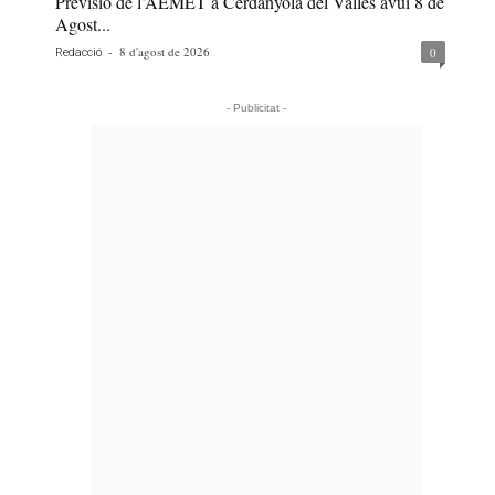
Previsió de l’AEMET a Cerdanyola del Vallès avui 8 de
Agost...
-
8 d'agost de 2026
0
Redacció
- Publicitat -