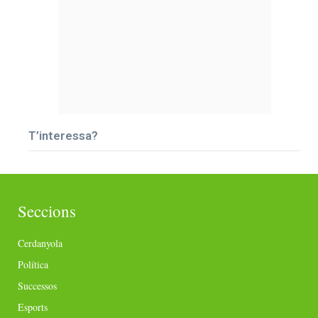
T’interessa?
Seccions
Cerdanyola
Política
Successos
Esports