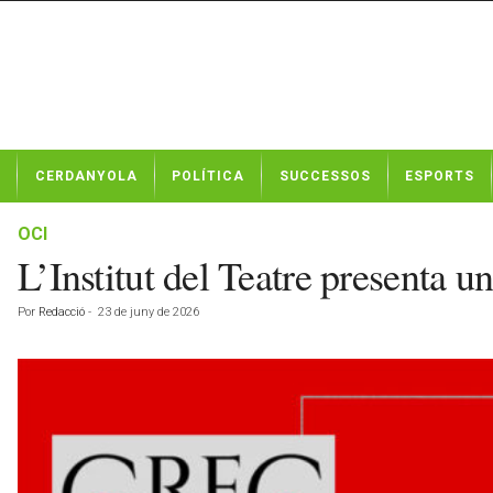
N
CERDANYOLA
POLÍTICA
SUCCESSOS
ESPORTS
o
t
í
OCI
c
L’Institut del Teatre presenta u
i
e
Por
Redacció
-
23 de juny de 2026
s
d
e
C
e
r
d
a