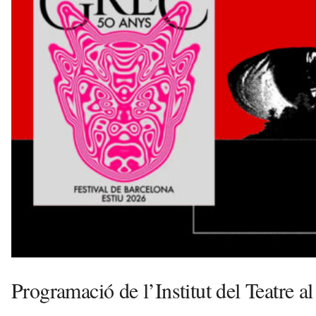
n
y
o
l
a
a
v
u
i
Programació de l’Institut del Teatre a