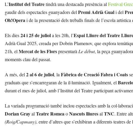
Institut del Teatre
L’
tindrà una destacada presència al
Festival Gre
Premi Adrià Gual
Prem
gaudir dels espectacles guanyadors del
i del
Oh!Opera
i de la presentació dels treballs finals de l’escola artística
24 i 25 de juliol
Espai Lliure del Teatre Lliur
Els dies
a les 20h, l’
Adrià Gual 2025, creada per Dobrin Plamenov, que explora temàtiques
Mercat de les Flors
21h, el
presentarà
Le début
, la peça guanyadora
moments clau del passat.
2 al 6 de juliol
Fàbrica de Creació Fabra i Coats
A més, del
, la
se
Barcel
graduats que s’encarregaran de la il·luminació. Igualment, el
durant el mes de juliol, amb l’Institut del Teatre participant activamen
La variada programació també inclou espectacles amb la col·laboració
Dorian Gray
Teatre Romea
Nascuts lliures
TNC
al
o
al
. Entre al
(Roig/Capmany)
, entre d’altres que s’exhibiran a diferents teatres de l