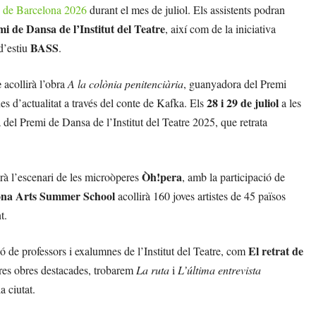
c de Barcelona 2026
durant el mes de juliol. Els assistents podran
i de Dansa de l’Institut del Teatre
, així com de la iniciativa
BASS
 d’estiu
.
e
acollirà l’obra
A la colònia penitenciària
, guanyadora del Premi
28 i 29 de juliol
 d’actualitat a través del conte de Kafka. Els
a les
 del Premi de Dansa de l’Institut del Teatre 2025, que retrata
Òh!pera
rà l’escenari de les microòperes
, amb la participació de
ona Arts Summer School
acollirà 160 joves artistes de 45 països
t.
El retrat de
 de professors i exalumnes de l’Institut del Teatre, com
tres obres destacades, trobarem
La ruta
i
L’última entrevista
a ciutat.