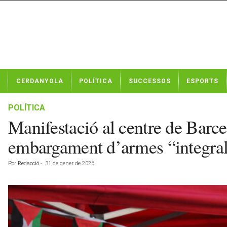
N
CERDANYOLA
POLÍTICA
SUCCESSOS
ESPORTS
o
t
í
POLÍTICA
c
Manifestació al centre de Barce
i
e
embargament d’armes “integra
s
d
Por
Redacció
-
31 de gener de 2026
e
C
e
r
d
a