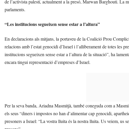
de l’activista palestí, actualment a la presó, Marwan Barghouti. La m
parlaments.
“Les institucions segueixen sense estar a l’altura”
En declaracions als mitjans, la portaveu de la Coalició Prou Complici
relacions amb l’estat genocidi d’Israel i l’alliberament de totes les pr
institucions segueixen sense estar a l’altura de la situació”, ha lame
encara tingui representació d’empreses d’Israel.
Per la seva banda, Ariadna Masmitjà, també coneguda com a Masmi, un
els seus “diners i impostos no han d’alimentar cap genocidi, apartheid
presoners a Israel: “La vostra lluita és la nostra lluita. Us veiem, us s
presons”.