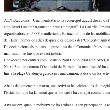
ACN Barcelona – Una manifestació ha recorregut aquest dissabte el p
amb Israel i un embargament d’armes “integral”. La Guàrdia Urbana h
organitzadors, en 5.000 manifestants. Es tracta d’una de les mobilit
de l’Estat, només dos dies després dies després del ‘Concert-manifest
En declaracions als mitjans, la presidenta de la Comunitat Palestina
manifestant-se fins que es faci justícia.
Convocada per entitats com Coalició Prou Complicitat amb Israel, l
Xarxa Solidària contra l’Ocupació de Palestina, la manifestació ha com
fins a la plaça Catalunya guiada per una camioneta des d’on les activi
Abans de començar la marxa, una activista ha celebrat des del megàf
l’Estat, tot i que ha lamentat que arriba tard i ha carregat contra la ina
Així mateix, quan la mobilització ha arribat a la seu principal de la 