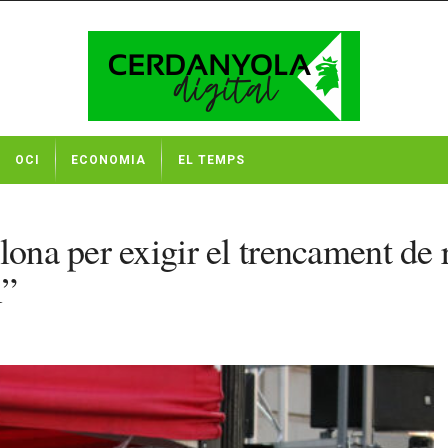
OCI
ECONOMIA
EL TEMPS
lona per exigir el trencament de 
l”