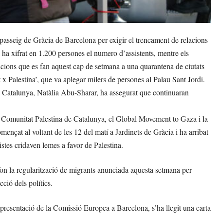
asseig de Gràcia de Barcelona per exigir el trencament de relacions
a xifrat en 1.200 persones el numero d’assistents, mentre els
zacions que es fan aquest cap de setmana a una quarantena de ciutats
 x Palestina’, que va aplegar milers de persones al Palau Sant Jordi.
 a Catalunya, Natàlia Abu-Sharar, ha assegurat que continuaran
a Comunitat Palestina de Catalunya, el Global Movement to Gaza i la
ençat al voltant de les 12 del matí a Jardinets de Gràcia i ha arribat
stes cridaven lemes a favor de Palestina.
on la regularització de migrants anunciada aquesta setmana per
cció dels polítics.
representació de la Comissió Europea a Barcelona, s’ha llegit una carta