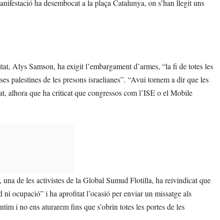
anifestació ha desembocat a la plaça Catalunya, on s’han llegit uns
tat, Alys Samson, ha exigit l’embargament d’armes, “la fi de totes les
eses palestines de les presons israelianes”. “Avui tornem a dir que les
ntat, alhora que ha criticat que congressos com l’ISE o el Mobile
a de les activistes de la Global Sumud Flotilla, ha reivindicat que
 ni ocupació” i ha aprofitat l’ocasió per enviar un missatge als
entim i no ens aturarem fins que s’obrin totes les portes de les