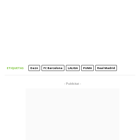
ETIQUETAS
Dazn
FC Barcelona
LALIGA
PUMA
Real Madrid
- Publicitat -