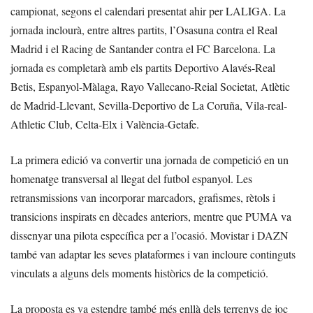
campionat, segons el calendari presentat ahir per LALIGA. La
jornada inclourà, entre altres partits, l’Osasuna contra el Real
Madrid i el Racing de Santander contra el FC Barcelona. La
jornada es completarà amb els partits Deportivo Alavés-Real
Betis, Espanyol-Màlaga, Rayo Vallecano-Reial Societat, Atlètic
de Madrid-Llevant, Sevilla-Deportivo de La Coruña, Vila-real-
Athletic Club, Celta-Elx i València-Getafe.
La primera edició va convertir una jornada de competició en un
homenatge transversal al llegat del futbol espanyol. Les
retransmissions van incorporar marcadors, grafismes, rètols i
transicions inspirats en dècades anteriors, mentre que PUMA va
dissenyar una pilota específica per a l’ocasió. Movistar i DAZN
també van adaptar les seves plataformes i van incloure continguts
vinculats a alguns dels moments històrics de la competició.
La proposta es va estendre també més enllà dels terrenys de joc