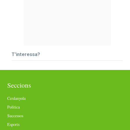
T’interessa?
Seccions
Cerdanyola
Política
Successos
Esports