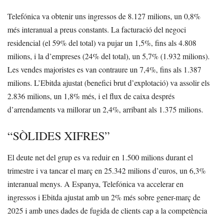
Telefónica va obtenir uns ingressos de 8.127 milions, un 0,8%
més interanual a preus constants. La facturació del negoci
residencial (el 59% del total) va pujar un 1,5%, fins als 4.808
milions, i la d’empreses (24% del total), un 5,7% (1.932 milions).
Les vendes majoristes es van contraure un 7,4%, fins als 1.387
milions. L’Ebitda ajustat (benefici brut d’explotació) va assolir els
2.836 milions, un 1,8% més, i el flux de caixa després
d’arrendaments va millorar un 2,4%, arribant als 1.375 milions.
“SÒLIDES XIFRES”
El deute net del grup es va reduir en 1.500 milions durant el
trimestre i va tancar el març en 25.342 milions d’euros, un 6,3%
interanual menys. A Espanya, Telefónica va accelerar en
ingressos i Ebitda ajustat amb un 2% més sobre gener-març de
2025 i amb unes dades de fugida de clients cap a la competència