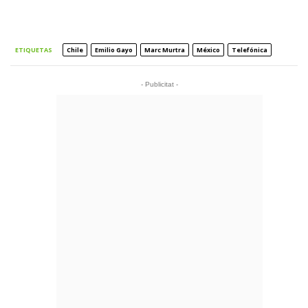
ETIQUETAS
Chile
Emilio Gayo
Marc Murtra
México
Telefónica
- Publicitat -