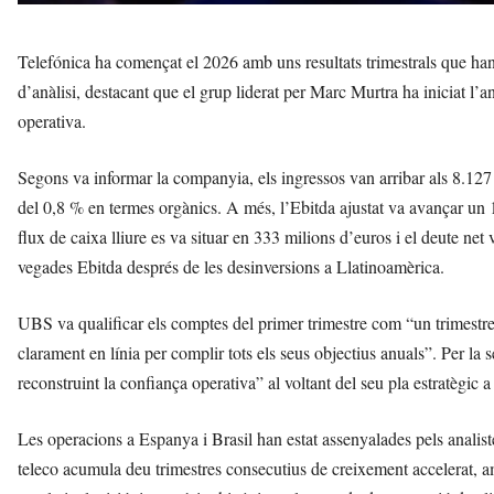
Telefónica ha començat el 2026 amb uns resultats trimestrals que han 
d’anàlisi, destacant que el grup liderat per Marc Murtra ha iniciat l’a
operativa.
Segons va informar la companyia, els ingressos van arribar als 8.127
del 0,8 % en termes orgànics. A més, l’Ebitda ajustat va avançar un 
flux de caixa lliure es va situar en 333 milions d’euros i el deute net
vegades Ebitda després de les desinversions a Llatinoamèrica.
UBS va qualificar els comptes del primer trimestre com “un trimestre 
clarament en línia per complir tots els seus objectius anuals”. Per l
reconstruint la confiança operativa” al voltant del seu pla estratègic a
Les operacions a Espanya i Brasil han estat assenyalades pels analis
teleco acumula deu trimestres consecutius de creixement accelerat, am