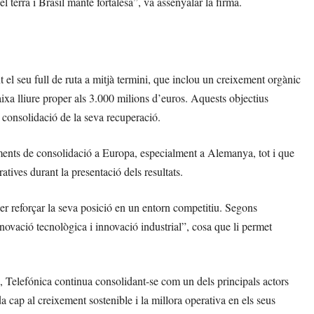
terra i Brasil manté fortalesa”, va assenyalar la firma.
t el seu full de ruta a mitjà termini, que inclou un creixement orgànic
aixa lliure proper als 3.000 milions d’euros. Aquests objectius
a consolidació de la seva recuperació.
iments de consolidació a Europa, especialment a Alemanya, tot i que
tives durant la presentació dels resultats.
per reforçar la seva posició en un entorn competitiu. Segons
novació tecnològica i innovació industrial”, cosa que li permet
 Telefónica continua consolidant-se com un dels principals actors
a cap al creixement sostenible i la millora operativa en els seus