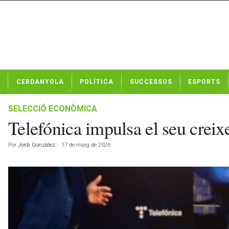
N
CERDANYOLA
POLÍTICA
SUCCESSOS
ESPORTS
o
t
í
SELECCIÓ ECONÒMICA
c
Telefónica impulsa el seu creix
i
e
Por
Jordi González
-
17 de maig de 2026
s
d
e
C
e
r
d
a