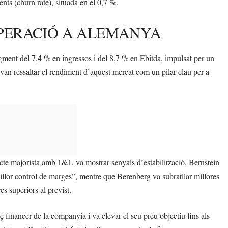
ents (churn rate), situada en el 0,7 %.
UPERACIÓ A ALEMANYA
gment del 7,4 % en ingressos i del 8,7 % en Ebitda, impulsat per un
s van ressaltar el rendiment d’aquest mercat com un pilar clau per a
cte majorista amb 1&1, va mostrar senyals d’estabilització. Bernstein
illor control de marges”, mentre que Berenberg va subratllar millores
es superiors al previst.
ç financer de la companyia i va elevar el seu preu objectiu fins als