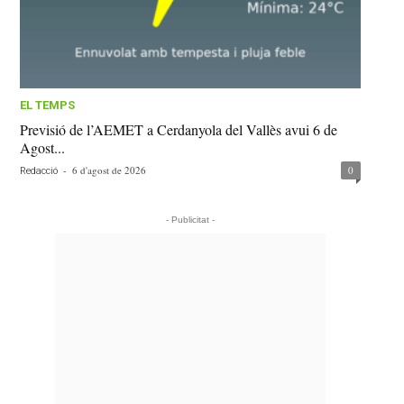
EL TEMPS
Previsió de l’AEMET a Cerdanyola del Vallès avui 6 de
Agost...
-
6 d'agost de 2026
0
Redacció
- Publicitat -