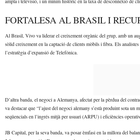
ampla i televisió, i un mínim històric en la taxa de desconnexió de cli
FORTALESA AL BRASIL I REC
Al Brasil, Vivo va liderar el creixement orgànic del grup, amb un au
sòlid creixement en la captació de clients mòbils i fibra. Els analiste
l’estratègia d’expansió de Telefónica.
D’altra banda, el negoci a Alemanya, afectat per la pèrdua del contra
va destacar que “l’ajust del negoci alemany s’està produint sota un m
seqüencials en l’ingrés mitjà per usuari (ARPU) i eficiències operativ
JB Capital, per la seva banda, va posar èmfasi en la millora del balan