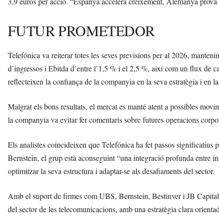
3,9 euros per acció. “Espanya accelera creixement, Alemanya prova el 
FUTUR PROMETEDOR
Telefónica va reiterar totes les seves previsions per al 2026, mantenin
d’ingressos i Ebitda d’entre l’1,5 % i el 2,5 %, així com un flux de c
reflecteixen la confiança de la companyia en la seva estratègia i en l
Malgrat els bons resultats, el mercat es manté atent a possibles mov
la companyia va evitar fer comentaris sobre futures operacions corpora
Els analistes coincideixen que Telefónica ha fet passos significatius 
Bernstein, el grup està aconseguint “una integració profunda entre in
optimitzar la seva estructura i adaptar-se als desafiaments del sector.
Amb el suport de firmes com UBS, Bernstein, Bestinver i JB Capital,
del sector de les telecomunicacions, amb una estratègia clara orientad