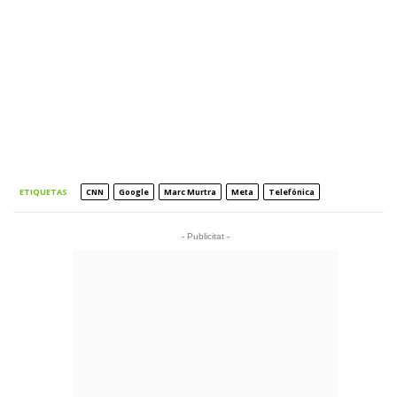
ETIQUETAS
CNN
Google
Marc Murtra
Meta
Telefónica
- Publicitat -