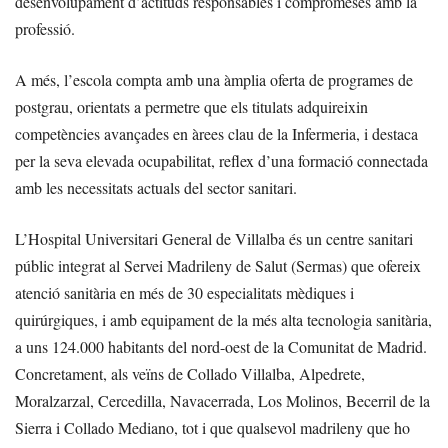
desenvolupament d’actituds responsables i compromeses amb la
professió.
A més, l’escola compta amb una àmplia oferta de programes de
postgrau, orientats a permetre que els titulats adquireixin
competències avançades en àrees clau de la Infermeria, i destaca
per la seva elevada ocupabilitat, reflex d’una formació connectada
amb les necessitats actuals del sector sanitari.
L’Hospital Universitari General de Villalba és un centre sanitari
públic integrat al Servei Madrileny de Salut (Sermas) que ofereix
atenció sanitària en més de 30 especialitats mèdiques i
quirúrgiques, i amb equipament de la més alta tecnologia sanitària,
a uns 124.000 habitants del nord-oest de la Comunitat de Madrid.
Concretament, als veïns de Collado Villalba, Alpedrete,
Moralzarzal, Cercedilla, Navacerrada, Los Molinos, Becerril de la
Sierra i Collado Mediano, tot i que qualsevol madrileny que ho