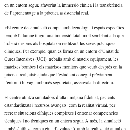
en un entorn segur, afavorint la immersió clínica i la transferència
de l’aprenentatge a la pràctica assistencial real.
«El centre de simulació compta amb tecnologia i espais específics
perquè l’alumne tingui una immersió total, molt semblant a la que
trobarà després als hospitals on realitzarà les seves pràctiques
clíniques. Per exemple, quan es forma en un entorn d’Unitat de
Cures Intensives (UCI), treballa amb el mateix equipament, les
mateixes bombes i els mateixos monitors que veurà després en la
pràctica real; això ajuda que l’estudiant conegui prèviament
l’entorn i hi vagi amb més seguretat», assenyala la directora.
El centre utilitza simuladors d’alta i mitjana fidelitat, pacients
estandarditzats i recursos avançats, com la realitat virtual, per
recrear situacions clíniques complexes i entrenar competències
tècniques i no tècniques en un entorn segur. A més, la simulació
també s’utilitza com a eina d’avaluació, amb la realització anual de