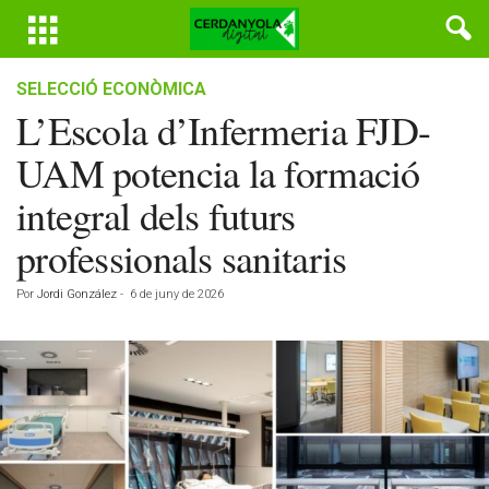
SELECCIÓ ECONÒMICA
L’Escola d’Infermeria FJD-
UAM potencia la formació
integral dels futurs
professionals sanitaris
Por
Jordi González
-
6 de juny de 2026