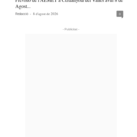
Agost...
-
8 d'agost de 2026
0
Redacció
- Publicitat -