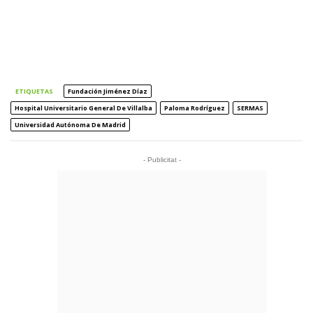
ETIQUETAS
Fundación Jiménez Díaz
Hospital Universitario General De Villalba
Paloma Rodríguez
SERMAS
Universidad Autónoma De Madrid
- Publicitat -