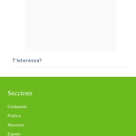
T’interessa?
Seccions
Cerdanyola
Política
Successos
Esports