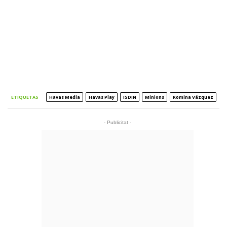
ETIQUETAS
Havas Media
Havas Play
ISDIN
Minions
Romina Vázquez
- Publicitat -