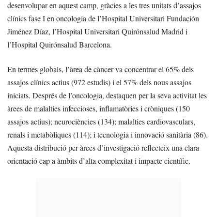
desenvolupar en aquest camp, gràcies a les tres unitats d’assajos
clínics fase I en oncologia de l’Hospital Universitari Fundación
Jiménez Díaz, l’Hospital Universitari Quirónsalud Madrid i
l’Hospital Quirónsalud Barcelona.
En termes globals, l’àrea de càncer va concentrar el 65% dels
assajos clínics actius (972 estudis) i el 57% dels nous assajos
iniciats. Després de l’oncologia, destaquen per la seva activitat les
àrees de malalties infeccioses, inflamatòries i cròniques (150
assajos actius); neurociències (134); malalties cardiovasculars,
renals i metabòliques (114); i tecnologia i innovació sanitària (86).
Aquesta distribució per àrees d’investigació reflecteix una clara
orientació cap a àmbits d’alta complexitat i impacte científic.