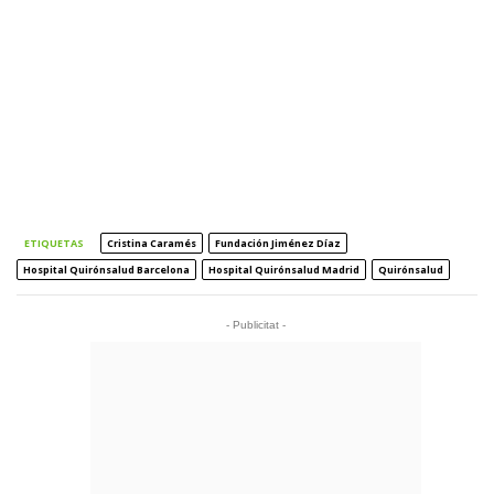
ETIQUETAS
Cristina Caramés
Fundación Jiménez Díaz
Hospital Quirónsalud Barcelona
Hospital Quirónsalud Madrid
Quirónsalud
- Publicitat -