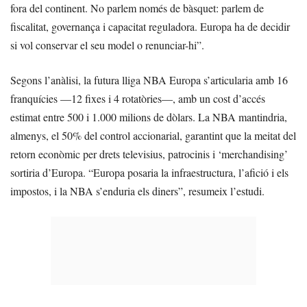
fora del continent. No parlem només de bàsquet: parlem de
fiscalitat, governança i capacitat reguladora. Europa ha de decidir
si vol conservar el seu model o renunciar-hi”.
Segons l’anàlisi, la futura lliga NBA Europa s’articularia amb 16
franquícies —12 fixes i 4 rotatòries—, amb un cost d’accés
estimat entre 500 i 1.000 milions de dòlars. La NBA mantindria,
almenys, el 50% del control accionarial, garantint que la meitat del
retorn econòmic per drets televisius, patrocinis i ‘merchandising’
sortiria d’Europa. “Europa posaria la infraestructura, l’afició i els
impostos, i la NBA s’enduria els diners”, resumeix l’estudi.