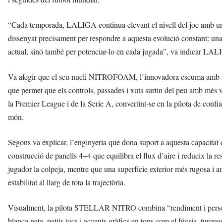
“Cada temporada, LALIGA continua elevant el nivell del joc amb u
dissenyat precisament per respondre a aquesta evolució constant: una
actual, sinó també per potenciar-lo en cada jugada”, va indicar LA
Va afegir que el seu nucli NITROFOAM, l’innovadora escuma amb in
que permet que els controls, passades i xuts surtin del peu amb més ve
la Premier League i de la Serie A, convertint-se en la pilota de confi
món.
Segons va explicar, l’enginyeria que dona suport a aquesta capacitat 
construcció de panells 4+4 que equilibra el flux d’aire i redueix la re
jugador la colpeja, mentre que una superfície exterior més rugosa i amb 
estabilitat al llarg de tota la trajectòria.
Visualment, la pilota STELLAR NITRO combina “rendiment i persona
blanca neta, petits tocs i accents gràfics en tons com el fúcsia, turq