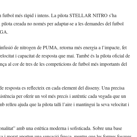
n futbol més ràpid i intens. La pilota STELLAR NITRO s’ha
 pilota creada no només per adaptar-se a les demandes del futbol
LIGA.
fusió de nitrogen de PUMA, retorna més energia a l’impacte, fet
locitat i capacitat de resposta que mai. També és la pilota oficial de
ança al cor de tres de les competicions de futbol més importants del
de resposta es reflecteix en cada element del disseny. Una precisa
sistència per oferir un vol més precís i autèntic cada vegada que un
relleu ajuda que la pilota talli l’aire i mantingui la seva velocitat i
litat” amb una estètica moderna i sofisticada. Sobre una base
uesa i morat aporten una sensació fresca, mentre que les formes fosques