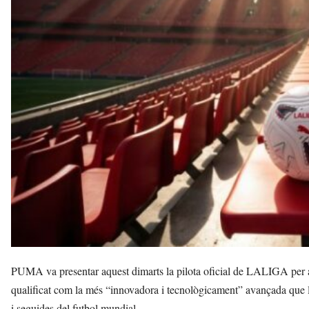
n
y
o
l
a
a
v
u
i
PUMA va presentar aquest dimarts la pilota oficial de LALIGA p
qualificat com la més “innovadora i tecnològicament” avançada que l
i seguides del futbol mundial.