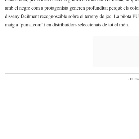
amb el negre com a protagonista generen profunditat perquè els color
disseny fàcilment recognoscible sobre el terreny de joc. La pilot
maig a ‘puma.com’ i en distribuïdors seleccionats de tot el món.
- Et Re