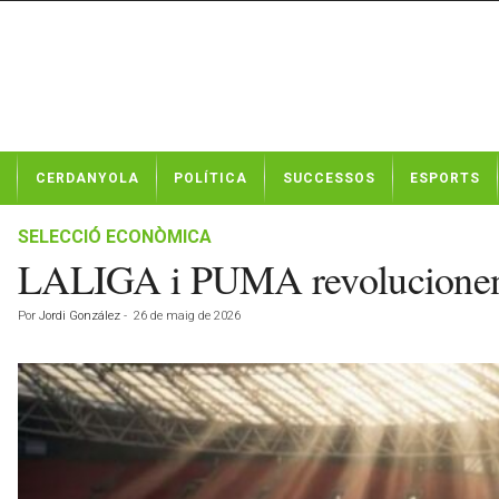
N
CERDANYOLA
POLÍTICA
SUCCESSOS
ESPORTS
o
t
í
SELECCIÓ ECONÒMICA
c
LALIGA i PUMA revolucione
i
e
Por
Jordi González
-
26 de maig de 2026
s
d
e
C
e
r
d
a