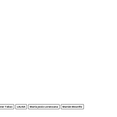
vier Tebas
LALIGA
María Jesús Lorenzana
Marián Mouriño