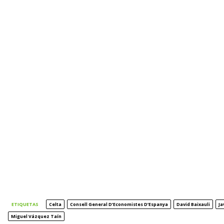
ETIQUETAS
Celta
Consell General D’Economistes D’Espanya
David Baixauli
Ja
Miguel Vázquez Taín