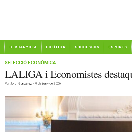
N
CERDANYOLA
POLÍTICA
SUCCESSOS
ESPORTS
o
t
í
SELECCIÓ ECONÒMICA
c
LALIGA i Economistes destaque
i
e
Por
Jordi González
-
9 de juny de 2026
s
d
e
C
e
r
d
a