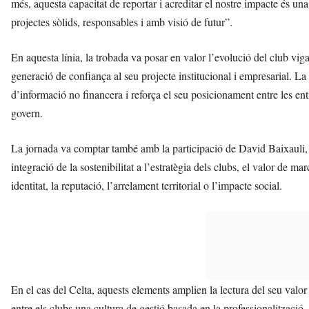
més, aquesta capacitat de reportar i acreditar el nostre impacte és un
projectes sòlids, responsables i amb visió de futur”.
En aquesta línia, la trobada va posar en valor l’evolució del club vigat
generació de confiança al seu projecte institucional i empresarial. La 
d’informació no financera i reforça el seu posicionament entre les ent
govern.
La jornada va comptar també amb la participació de David Baixauli,
integració de la sostenibilitat a l’estratègia dels clubs, el valor de mar
identitat, la reputació, l’arrelament territorial o l’impacte social.
En el cas del Celta, aquests elements amplien la lectura del seu va
entre els clubs una cultura de gestió basada en la professionalització, 