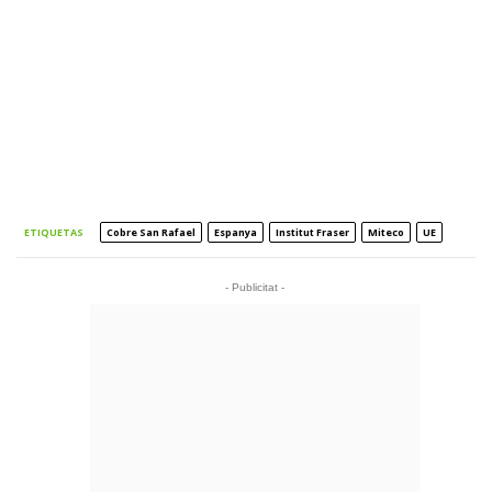
ETIQUETAS
Cobre San Rafael
Espanya
Institut Fraser
Miteco
UE
- Publicitat -