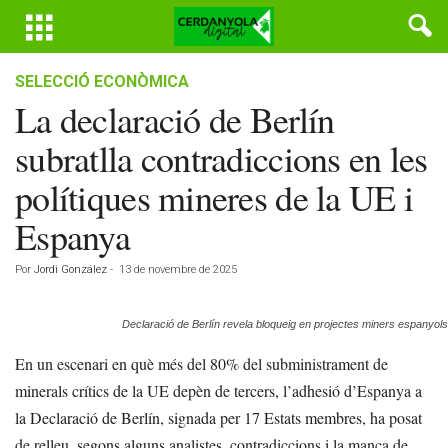
SELECCIÓ ECONÒMICA
La declaració de Berlín
subratlla contradiccions en les
polítiques mineres de la UE i
Espanya
Por
Jordi González
-
13 de novembre de 2025
Declaració de Berlín revela bloqueig en projectes miners espanyols
En un escenari en què més del 80% del subministrament de
minerals crítics de la UE depèn de tercers, l’adhesió d’Espanya a
la Declaració de Berlín, signada per 17 Estats membres, ha posat
de relleu, segons alguns analistes, contradiccions i la manca de