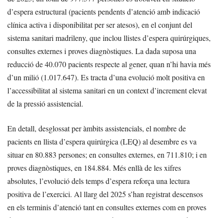
d’espera estructural (pacients pendents d’atenció amb indicació
clínica activa i disponibilitat per ser atesos), en el conjunt del
sistema sanitari madrileny, que inclou llistes d’espera quirúrgiques,
consultes externes i proves diagnòstiques. La dada suposa una
reducció de 40.070 pacients respecte al gener, quan n’hi havia més
d’un milió (1.017.647). Es tracta d’una evolució molt positiva en
l’accessibilitat al sistema sanitari en un context d’increment elevat
de la pressió assistencial.
En detall, desglossat per àmbits assistencials, el nombre de
pacients en llista d’espera quirúrgica (LEQ) al desembre es va
situar en 80.883 persones; en consultes externes, en 711.810; i en
proves diagnòstiques, en 184.884. Més enllà de les xifres
absolutes, l’evolució dels temps d’espera reforça una lectura
positiva de l’exercici. Al llarg del 2025 s’han registrat descensos
en els terminis d’atenció tant en consultes externes com en proves