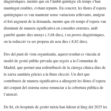
diagnòstiques, mentre que en l’àmbit quirúrgic els temps s’han
mantingut estables, evitant repunts. En concret, les llistes d’espera
quirúrgiques es van mantenir sense variacions rellevants, malgrat
el fort augment de la demanda, mentre que els temps d’espera van
disminuir de manera significativa en consultes externes, amb
gairebé quatre dies menys (-3,68 dies), i en proves diagnòstiques,
on la reducció va ser propera als nou dies (-8,82 dies).
Des del punt de vista organitzatiu, aquest resultat es vincula al
model de gestió públic-privada que regeix a la Comunitat de
Madrid, que permet una redistribució de la càrrega clínica dins de
la xarxa sanitària gràcies a la lliure elecció. Un dret que
contribueix de manera significativa a alleugerir les llistes d’espera
del conjunt del sistema sense renunciar a la cobertura pública de
l’atenció.
De fet, els hospitals de gestió mixta han liderat al llarg del 2025 les