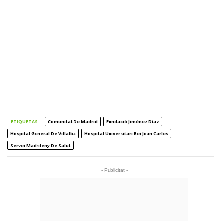
ETIQUETAS
Comunitat De Madrid
Fundació Jiménez Díaz
Hospital General De Villalba
Hospital Universitari Rei Joan Carles
Servei Madrileny De Salut
- Publicitat -