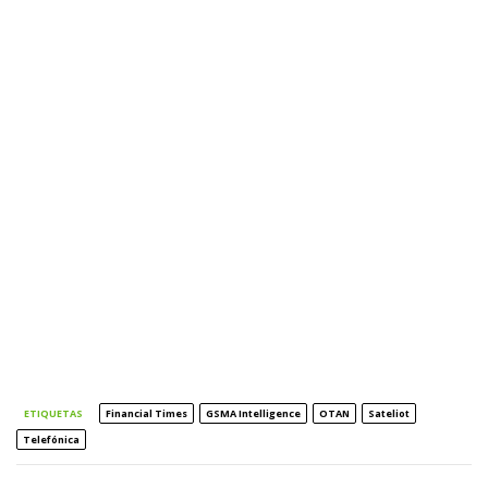
ETIQUETAS
Financial Times
GSMA Intelligence
OTAN
Sateliot
Telefónica