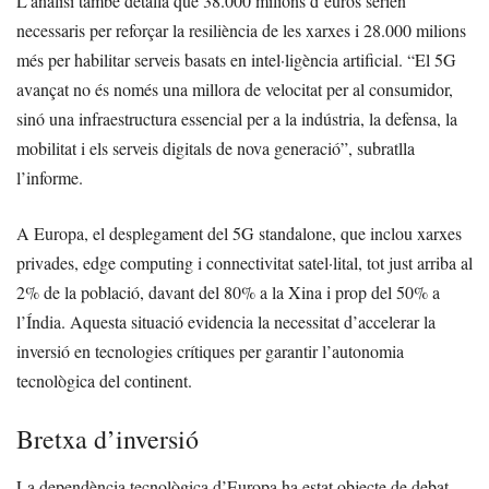
L’anàlisi també detalla que 38.000 milions d’euros serien
necessaris per reforçar la resiliència de les xarxes i 28.000 milions
més per habilitar serveis basats en intel·ligència artificial. “El 5G
avançat no és només una millora de velocitat per al consumidor,
sinó una infraestructura essencial per a la indústria, la defensa, la
mobilitat i els serveis digitals de nova generació”, subratlla
l’informe.
A Europa, el desplegament del 5G standalone, que inclou xarxes
privades, edge computing i connectivitat satel·lital, tot just arriba al
2% de la població, davant del 80% a la Xina i prop del 50% a
l’Índia. Aquesta situació evidencia la necessitat d’accelerar la
inversió en tecnologies crítiques per garantir l’autonomia
tecnològica del continent.
Bretxa d’inversió
La dependència tecnològica d’Europa ha estat objecte de debat,