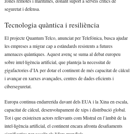
zones remotes i marítimes, donant suport a serveis crítics de
seguretat i defensa.
Tecnologia quàntica i resiliència
El projecte Quantum Telco, anunciat per Telefónica, busca ajudar
les empreses a migrar cap a estàndards resistents a futures
amenaces quàntiques. Aquest avenç se suma al debat europeu
sobre intel·ligència artificial, que planteja la necessitat de
gigafactories d’IA per dotar el continent de més capacitat de càlcul
i avançar en xarxes avançades, centres de dades eficients i
ciberseguretat.
Europa continua endarrerida davant dels EUA i la Xina en escala,
capacitat de càlcul, desenvolupament de xips i distribució global.
Tot i que existeixen actors rellevants com Mistral en l’àmbit de la
intel·ligència artificial, el continent encara afronta desafiaments
significatius per assolir els líders mundials.