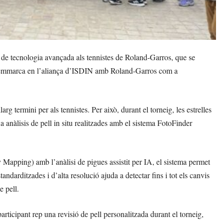
de tecnologia avançada als tennistes de Roland-Garros, que se
s s’emmarca en l’aliança d’ISDIN amb Roland-Garros com a
arg termini per als tennistes. Per això, durant el torneig, les estrelles
a anàlisis de pell in situ realitzades amb el sistema FotoFinder
Mapping) amb l’anàlisi de pigues assistit per IA, el sistema permet
andarditzades i d’alta resolució ajuda a detectar fins i tot els canvis
e pell.
rticipant rep una revisió de pell personalitzada durant el torneig,