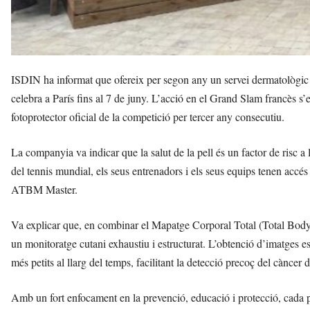
ISDIN ha informat que ofereix per segon any un servei dermatològic 
celebra a París fins al 7 de juny. L’acció en el Grand Slam francè
fotoprotector oficial de la competició per tercer any consecutiu.
La companyia va indicar que la salut de la pell és un factor de risc a ll
del tennis mundial, els seus entrenadors i els seus equips tenen accés 
ATBM Master.
Va explicar que, en combinar el Mapatge Corporal Total (Total Body 
un monitoratge cutani exhaustiu i estructurat. L’obtenció d’imatges est
més petits al llarg del temps, facilitant la detecció precoç del càncer d
Amb un fort enfocament en la prevenció, educació i protecció, cada pa