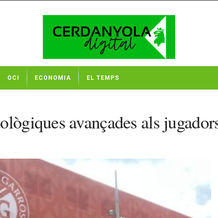
OCI
ECONOMIA
EL TEMPS
tològiques avançades als jugador