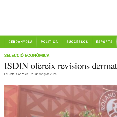
N
CERDANYOLA
POLÍTICA
SUCCESSOS
ESPORTS
o
t
í
SELECCIÓ ECONÒMICA
c
ISDIN ofereix revisions derma
i
e
Por
Jordi González
-
28 de maig de 2026
s
d
e
C
e
r
d
a