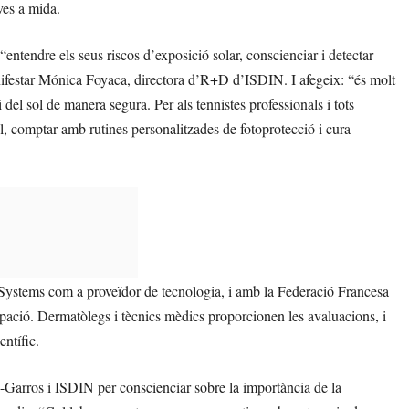
ves a mida.
“entendre els seus riscos d’exposició solar, conscienciar i detectar
nifestar Mónica Foyaca, directora d’R+D d’ISDIN. I afegeix: “és molt
i del sol de manera segura. Per als tennistes professionals i tots
l, comptar amb rutines personalitzades de fotoprotecció i cura
r Systems com a proveïdor de tecnologia, i amb la Federació Francesa
cipació. Dermatòlegs i tècnics mèdics proporcionen les avaluacions, i
ntífic.
nd-Garros i ISDIN per conscienciar sobre la importància de la