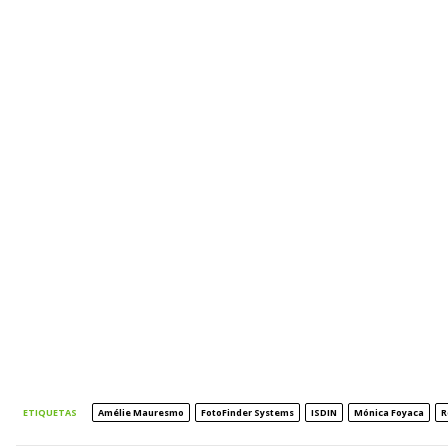
ETIQUETAS
Amélie Mauresmo
FotoFinder Systems
ISDIN
Mónica Foyaca
R