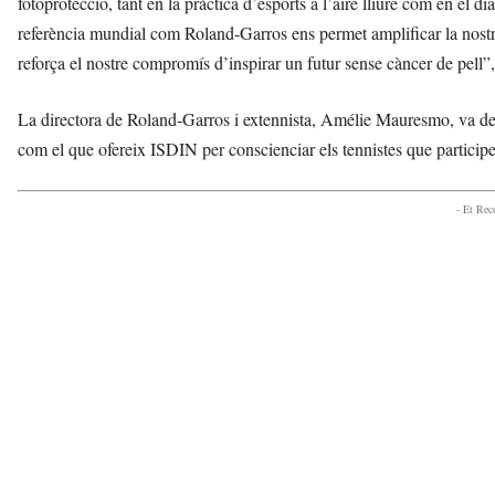
fotoprotecció, tant en la pràctica d’esports a l’aire lliure com en el 
referència mundial com Roland-Garros ens permet amplificar la nostra
reforça el nostre compromís d’inspirar un futur sense càncer de pel
La directora de Roland-Garros i extennista, Amélie Mauresmo, va de
com el que ofereix ISDIN per conscienciar els tennistes que participe
- Et Re