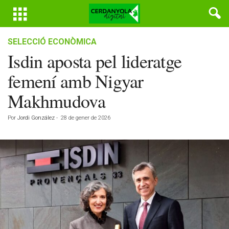
SELECCIÓ ECONÒMICA
Isdin aposta pel lideratge
femení amb Nigyar
Makhmudova
Por
Jordi González
-
28 de gener de 2026