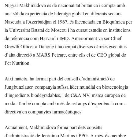
Nigyar Makhmudova és de nacionalitat britànica i compta amb
una sòlida experiència de lideratge global en diferents sectors.
Nascuda a l’Azerbaidjan el 1967, és llicenciada en Bioquímica per
la Universitat Estatal de Moscou i ha cursat estudis en institucions
de referència com Harvard i IMD. Anteriorment va ser Chief
Growth Officer a Danone i ha ocupat diversos càrrecs executius
d’alta direcció a MARS Petcare, entre ells el de CEO global de
Pet Nutrition.
Així mateix, ha format part del consell d’administració de
Jungbunzlauer, companyia suïssa líder mundial en biotecnologia
d’ingredients biodegradables, i de C&A NV, marca europea de
moda. També compta amb més de set anys d’experiència com a
directiva en companyies farmacèutiques.
Actualment, Makhmudova forma part dels consells
d’administració de Jerónimo Martins i PPG. A més, és membre