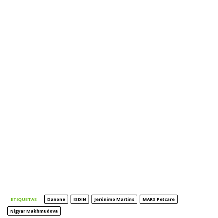
ETIQUETAS
Danone
ISDIN
Jerónimo Martins
MARS Petcare
Nigyar Makhmudova