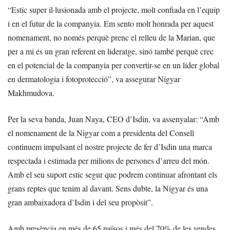
“Estic super il·lusionada amb el projecte, molt confiada en l’equip
i en el futur de la companyia. Em sento molt honrada per aquest
nomenament, no només perquè prenc el relleu de la Marian, que
per a mi és un gran referent en lideratge, sinó també perquè crec
en el potencial de la companyia per convertir-se en un líder global
en dermatologia i fotoprotecció”, va assegurar Nigyar
Makhmudova.
Per la seva banda, Juan Naya, CEO d’Isdin, va assenyalar: “Amb
el nomenament de la Nigyar com a presidenta del Consell
continuem impulsant el nostre projecte de fer d’Isdin una marca
respectada i estimada per milions de persones d’arreu del món.
Amb el seu suport estic segur que podrem continuar afrontant els
grans reptes que tenim al davant. Sens dubte, la Nigyar és una
gran ambaixadora d’Isdin i del seu propòsit”.
Amb presència en més de 65 països i més del 70% de les vendes