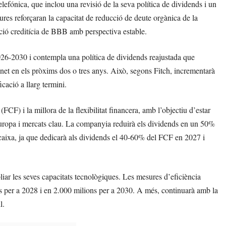
elefónica, que inclou una revisió de la seva política de dividends i un
res reforçaran la capacitat de reducció de deute orgànica de la
ció creditícia de BBB amb perspectiva estable.
2026-2030 i contempla una política de dividends reajustada que
a net en els pròxims dos o tres anys. Això, segons Fitch, incrementarà
icació a llarg termini.
(FCF) i la millora de la flexibilitat financera, amb l’objectiu d’estar
Europa i mercats clau. La companyia reduirà els dividends en un 50%
e caixa, ja que dedicarà als dividends el 40-60% del FCF en 2027 i
liar les seves capacitats tecnològiques. Les mesures d’eficiència
os per a 2028 i en 2.000 milions per a 2030. A més, continuarà amb la
l.