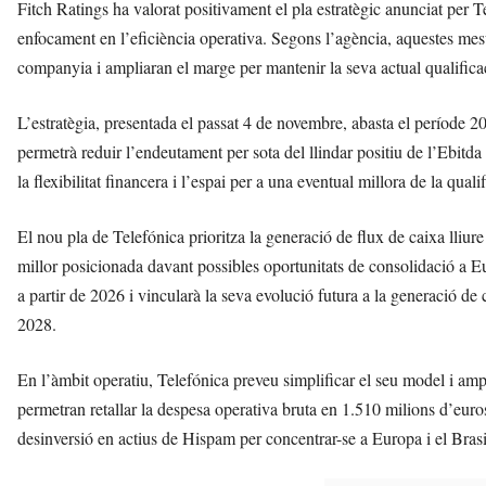
Fitch Ratings ha valorat positivament el pla estratègic anunciat per T
n
y
enfocament en l’eficiència operativa. Segons l’agència, aquestes mesu
o
companyia i ampliaran el marge per mantenir la seva actual qualifica
l
a
L’estratègia, presentada el passat 4 de novembre, abasta el període 
a
v
permetrà reduir l’endeutament per sota del llindar positiu de l’Ebitd
u
la flexibilitat financera i l’espai per a una eventual millora de la qualif
i
El nou pla de Telefónica prioritza la generació de flux de caixa lliure 
millor posicionada davant possibles oportunitats de consolidació a 
a partir de 2026 i vincularà la seva evolució futura a la generació d
2028.
En l’àmbit operatiu, Telefónica preveu simplificar el seu model i amp
permetran retallar la despesa operativa bruta en 1.510 milions d’eur
desinversió en actius de Hispam per concentrar-se a Europa i el Brasi