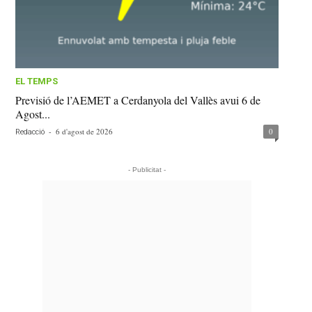
EL TEMPS
Previsió de l’AEMET a Cerdanyola del Vallès avui 6 de
Agost...
-
6 d'agost de 2026
0
Redacció
- Publicitat -