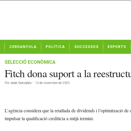
N
CERDANYOLA
POLÍTICA
SUCCESSOS
ESPORTS
o
t
í
SELECCIÓ ECONÒMICA
c
Fitch dona suport a la reestruc
i
e
Por
Jordi González
-
13 de novembre de 2025
s
d
e
C
e
L’agència considera que la retallada de dividends i l’optimització de 
r
impulsar la qualificació creditícia a mitjà termini.
d
a