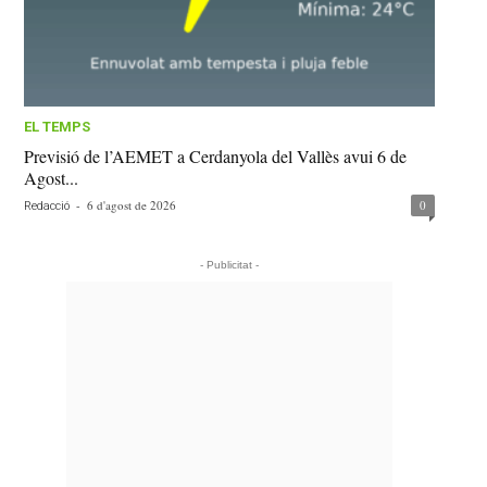
EL TEMPS
Previsió de l’AEMET a Cerdanyola del Vallès avui 6 de
Agost...
-
6 d'agost de 2026
0
Redacció
- Publicitat -