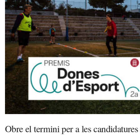
n
y
o
l
a
a
v
u
i
Obre el termini per a les candidature