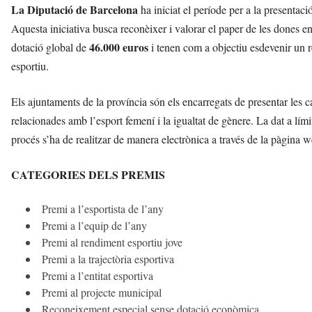
La Diputació de Barcelona
ha iniciat el període per a la presentaci
Aquesta iniciativa busca reconèixer i valorar el paper de les dones e
46.000 euros
dotació global de
i tenen com a objectiu esdevenir un r
esportiu.
Els ajuntaments de la província són els encarregats de presentar les 
relacionades amb l’esport femení i la igualtat de gènere. La dat a lími
procés s’ha de realitzar de manera electrònica a través de la pàgina 
CATEGORIES DELS PREMIS
Premi a l’esportista de l’any
Premi a l’equip de l’any
Premi al rendiment esportiu jove
Premi a la trajectòria esportiva
Premi a l’entitat esportiva
Premi al projecte municipal
Reconeixement especial sense dotació econòmica