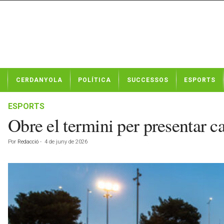
N
CERDANYOLA
POLÍTICA
SUCCESSOS
ESPORTS
o
t
í
ESPORTS
c
Obre el termini per presentar 
i
e
Por
Redacció
-
4 de juny de 2026
s
d
e
C
e
r
d
a