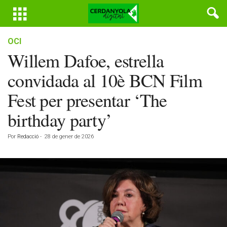
OCI
Willem Dafoe, estrella
convidada al 10è BCN Film
Fest per presentar ‘The
birthday party’
Por
Redacció
-
28 de gener de 2026