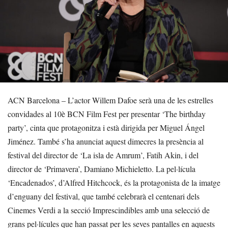
ACN Barcelona – L’actor Willem Dafoe serà una de les estrelles
convidades al 10è BCN Film Fest per presentar ‘The birthday
party’, cinta que protagonitza i està dirigida per Miguel Ángel
Jiménez. També s’ha anunciat aquest dimecres la presència al
festival del director de ‘La isla de Amrum’, Fatih Akin, i del
director de ‘Primavera’, Damiano Michieletto. La pel·lícula
‘Encadenados’, d’Alfred Hitchcock, és la protagonista de la imatge
d’enguany del festival, que també celebrarà el centenari dels
Cinemes Verdi a la secció Imprescindibles amb una selecció de
grans pel·lícules que han passat per les seves pantalles en aquests