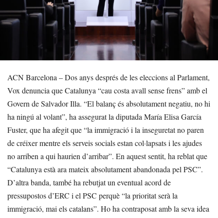
ACN Barcelona – Dos anys després de les eleccions al Parlament,
Vox denuncia que Catalunya “cau costa avall sense frens” amb el
Govern de Salvador Illa. “El balanç és absolutament negatiu, no hi
ha ningú al volant”, ha assegurat la diputada María Elisa García
Fuster, que ha afegit que “la immigració i la inseguretat no paren
de créixer mentre els serveis socials estan col·lapsats i les ajudes
no arriben a qui haurien d’arribar”. En aquest sentit, ha reblat que
“Catalunya està ara mateix absolutament abandonada pel PSC”.
D’altra banda, també ha rebutjat un eventual acord de
pressupostos d’ERC i el PSC perquè “la prioritat serà la
immigració, mai els catalans”. Ho ha contraposat amb la seva idea