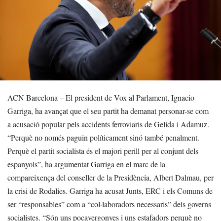
ACN Barcelona – El president de Vox al Parlament, Ignacio
Garriga, ha avançat que el seu partit ha demanat personar-se com
a acusació popular pels accidents ferroviaris de Gelida i Adamuz.
“Perquè no només paguin políticament sinó també penalment.
Perquè el partit socialista és el majori perill per al conjunt dels
espanyols”, ha argumentat Garriga en el marc de la
compareixença del conseller de la Presidència, Albert Dalmau, per
la crisi de Rodalies. Garriga ha acusat Junts, ERC i els Comuns de
ser “responsables” com a “col·laboradors necessaris” dels governs
socialistes. “Són uns pocavergonyes i uns estafadors perquè no