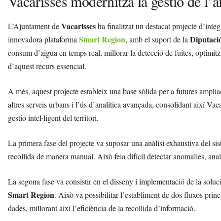
Vacarisses modernitza la gestió de l’a
Vacarisses
L’Ajuntament de
ha finalitzat un destacat projecte d’inte
Smart Region
Diputaci
innovadora plataforma
, amb el suport de la
consum d’aigua en temps real, millorar la detecció de fuites, optimitz
d’aquest recurs essencial.
A més, aquest projecte estableix una base sòlida per a futures amplia
altres serveis urbans i l’ús d’analítica avançada, consolidant així V
gestió intel·ligent del territori.
La primera fase del projecte va suposar una anàlisi exhaustiva del 
recollida de manera manual. Això feia difícil detectar anomalies, anali
La segona fase va consistir en el disseny i implementació de la solu
Smart Region
. Això va possibilitar l’establiment de dos fluxos princ
dades, millorant així l’eficiència de la recollida d’informació.