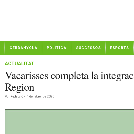
N
CERDANYOLA
POLÍTICA
SUCCESSOS
ESPORTS
o
t
í
ACTUALITAT
c
Vacarisses completa la integra
i
e
Region
s
d
Por
Redacció
-
4 de febrer de 2026
e
C
e
r
d
a