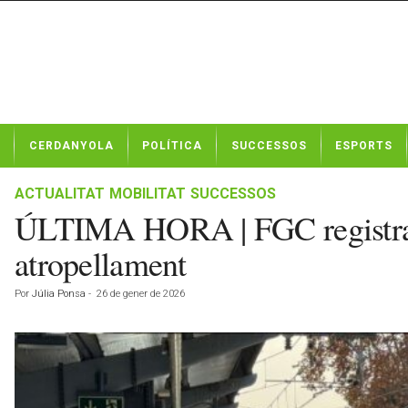
N
CERDANYOLA
POLÍTICA
SUCCESSOS
ESPORTS
o
t
í
ACTUALITAT
MOBILITAT
SUCCESSOS
c
ÚLTIMA HORA | FGC registra gr
i
e
atropellament
s
d
Por
Júlia Ponsa
-
26 de gener de 2026
e
C
e
r
d
a