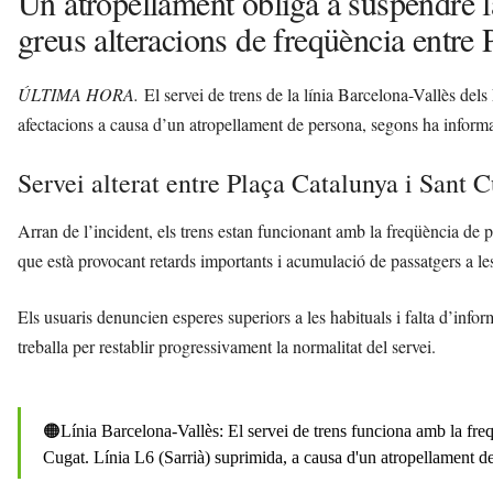
Un atropellament obliga a suspendre la
greus alteracions de freqüència entre
ÚLTIMA HORA.
El servei de trens de la línia Barcelona-Vallès dels
afectacions a causa d’un atropellament de persona, segons ha informat
Servei alterat entre Plaça Catalunya i Sant 
Arran de l’incident, els trens estan funcionant amb la freqüència de p
que està provocant retards importants i acumulació de passatgers a le
Els usuaris denuncien esperes superiors a les habituals i falta d’inf
treballa per restablir progressivament la normalitat del servei.
🟠Línia Barcelona-Vallès: El servei de trens funciona amb la freq
Cugat. Línia L6 (Sarrià) suprimida, a causa d'un atropellament d