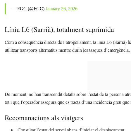
— FGC (@FGC)
January 26, 2026
Línia L6 (Sarrià), totalment suprimida
Com a conseqüència directa de l’atropellament, la línia L6 (Sarrià)
utilitzar transports alternatius mentre durin les tasques d’emergència, i
De moment, no han transcendit detalls sobre l’estat de la persona atro
tot i que l’operador assegura que es tracta d’una incidència greu que
Recomanacions als viatgers
Consultar l’estat del servei abans d’iniciar el desplaçament.