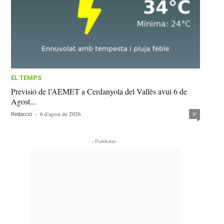
EL TEMPS
Previsió de l’AEMET a Cerdanyola del Vallès avui 6 de
Agost...
-
6 d'agost de 2026
0
Redacció
- Publicitat -