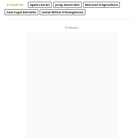
ETIQUETAS
Agents Rurals
Josep Antoni Mur
Ministeri D’Agricultura
Sant Cugat Del Vallès
Unitat Militar D’Emergències
- Publicitat -